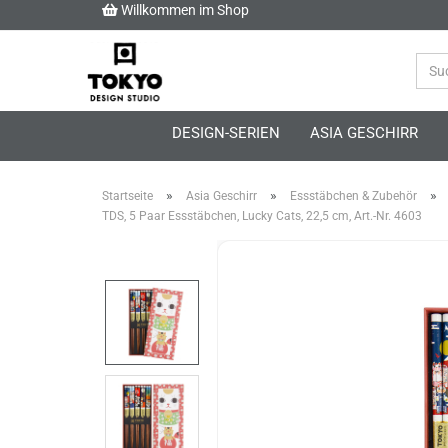
Willkommen im Shop
DESIGN-SERIEN
ASIA GESCHIRR
»
»
»
Startseite
Asia Geschirr
Essstäbchen & Zubehör
TDS, 5 Paar Essstäbchen, Lucky Cats, 22,5 cm, Art.-Nr. 4603