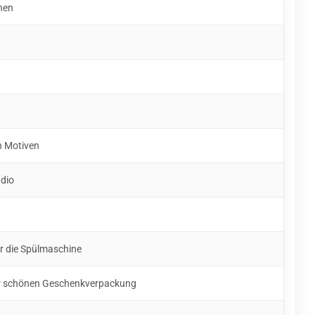
hen
n Motiven
udio
ür die Spülmaschine
ner schönen Geschenkverpackung