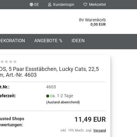
DE
Kundenlogin
Merkzettel
he...
Ihr Warenkorb
0,00 EUR
DEKORATION
ANGEBOTE %
IDEEN
DS, 5 Paar Essstäbchen, Lucky Cats, 22,5
m, Art.-Nr. 4603
o erstellen
t.Nr.:
4603
eferzeit:
ca. 1-2 Tage
wort vergessen?
(Ausland abweichend)
11,49 EUR
rusted Shops
ewertungen:
inkl. 19% MwSt. zzgl.
Versand