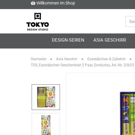
Willkommen im Shop
DESIGN-SERIEN
ASIA GESCHIRR
»
»
»
Startseite
Asia Geschirr
Essstäbchen & Zubehör
TDS, Essstäbchen Geschenkset 5 Paar, Donbutsu, Art.-Nr. 33623