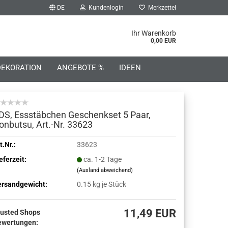
DE
Kundenlogin
Merkzettel
he...
Ihr Warenkorb
0,00 EUR
DEKORATION
ANGEBOTE %
IDEEN
DS, Essstäbchen Geschenkset 5 Paar,
onbutsu, Art.-Nr. 33623
o erstellen
t.Nr.:
33623
eferzeit:
ca. 1-2 Tage
wort vergessen?
(Ausland abweichend)
ersandgewicht:
0.15
kg je Stück
11,49 EUR
rusted Shops
ewertungen: