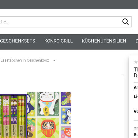
Suc
GESCHENKSETS
KONRO GRILL
KÜCHENUTENSILIEN
»
Essstäbchen in Geschenkbox
T
D
Kont
Ar
Li
Pass
V
T
B