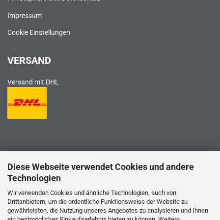
Impressum
Cookie Einstellungen
VERSAND
Versand mit DHL
ZAHLUNGSWEISEN
Diese Webseite verwendet Cookies und andere
Technologien
PayPal
Wir verwenden Cookies und ähnliche Technologien, auch von
Drittanbietern, um die ordentliche Funktionsweise der Website zu
gewährleisten, die Nutzung unseres Angebotes zu analysieren und Ihnen
ein bestmögliches Einkaufserlebnis bieten zu können. Weitere