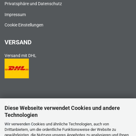
Privatsphäre und Datenschutz
Impressum
Cookie Einstellungen
VERSAND
Versand mit DHL
ZAHLUNGSWEISEN
Diese Webseite verwendet Cookies und andere
Technologien
PayPal
Wir verwenden Cookies und ähnliche Technologien, auch von
Drittanbietern, um die ordentliche Funktionsweise der Website zu
gewährleisten, die Nutzung unseres Angebotes zu analysieren und Ihnen