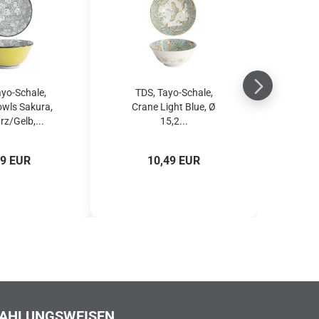
ayo-Schale,
TDS, Tayo-Schale,
wls Sakura,
Crane Light Blue, Ø
z/Gelb,...
15,2...
99 EUR
10,49 EUR
AHLUNGSWEISEN