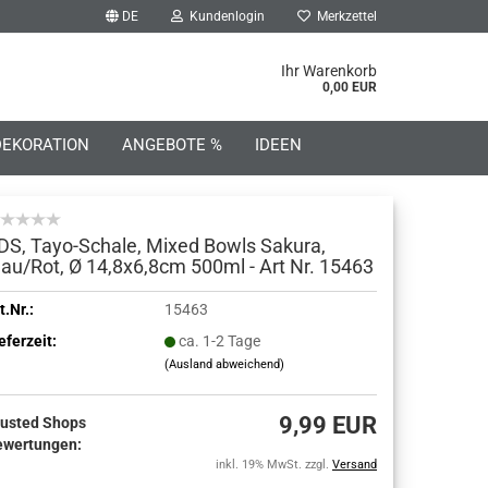
DE
Kundenlogin
Merkzettel
he...
Ihr Warenkorb
0,00 EUR
DEKORATION
ANGEBOTE %
IDEEN
DS, Tayo-Schale, Mixed Bowls Sakura,
lau/Rot, Ø 14,8x6,8cm 500ml - Art Nr. 15463
o erstellen
t.Nr.:
15463
eferzeit:
ca. 1-2 Tage
wort vergessen?
(Ausland abweichend)
9,99 EUR
rusted Shops
ewertungen:
inkl. 19% MwSt. zzgl.
Versand