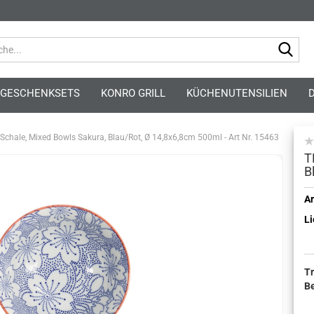
Suc
GESCHENKSETS
KONRO GRILL
KÜCHENUTENSILIEN
Schale, Mixed Bowls Sakura, Blau/Rot, Ø 14,8x6,8cm 500ml - Art Nr. 15463
T
B
Kont
Ar
Li
Pass
T
B