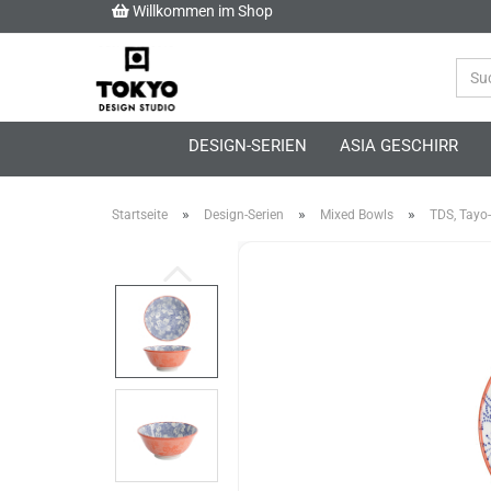
Willkommen im Shop
DESIGN-SERIEN
ASIA GESCHIRR
»
»
»
Startseite
Design-Serien
Mixed Bowls
TDS, Tayo-