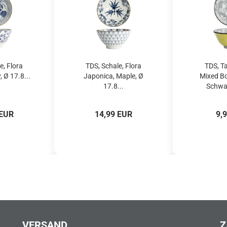
e, Flora
TDS, Schale, Flora
TDS, T
, Ø 17.8...
Japonica, Maple, Ø
Mixed Bo
17.8...
Schwar
 EUR
14,99 EUR
9,
VERSAND
Z