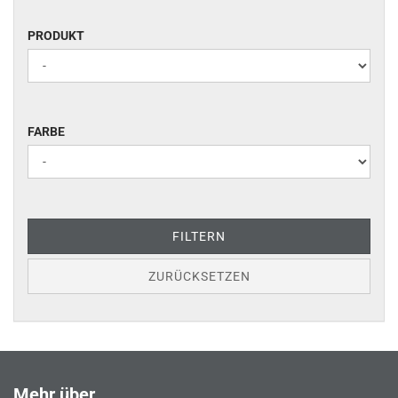
PRODUKT
PRODUKT
FARBE
FARBE
FILTERN
ZURÜCKSETZEN
Mehr über...