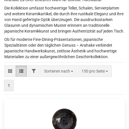
Die Kollektion umfasst hochwertige Teller, Schalen, Servierplatten
und weitere Keramikartikel, die durch ihre rustikale Eleganz und ihre
von Hand gefertigte Optik überzeugen. Die ausdrucksstarken
Glasuren und dynamischen Muster erinnern an traditionelle
japanische Keramikkunst und bringen Authentizität auf jeden Tisch.
Ob für moderne Fine-Dining-Präsentationen, japanische
Spezialitäten oder den täglichen Genuss – Arahake verbindet
japanische Handwerkskunst, zeitlose Ästhetik und hochwertige
Materialien zu einer außergewöhnlichen Geschirrkollektion.
FILTER
Sortieren nach
pro Seite
Sortieren nach
150 pro Seite
1